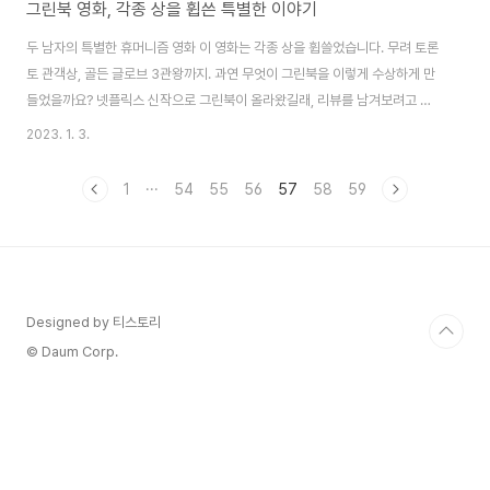
그린북 영화, 각종 상을 휩쓴 특별한 이야기
두 남자의 특별한 휴머니즘 영화 이 영화는 각종 상을 휩쓸었습니다. 무려 토론
토 관객상, 골든 글로브 3관왕까지. 과연 무엇이 그린북을 이렇게 수상하게 만
들었을까요? 넷플릭스 신작으로 그린북이 올라왔길래, 리뷰를 남겨보려고 합
니다. 저는 한국에서 개봉하던 당시, 시사회에 당첨되어 우연히 접하게 되었습
2023. 1. 3.
니다. 그 결과 너무나도 감명 깊게 아직까지 기억에 남는 영화가 되었습니다. 돈
셜리, 토니라는 두 남자가 나옵니다. 돈 셜리는 항상 규칙적이고 바른 라이프를
1
···
54
55
56
57
58
59
추구하는 아주 천재적인 뮤지션 캐릭터입니다. 토니는 원칙이라고는 가볍게 무
시하는 급한 성격을 가진 운전사입니다. 두 남자는 취향뿐만 아니라 모든 면에
서 다릅니다. 이런 소재는 우리의 삶에서 많이 볼 수 있습니다. 우연히 만난 직
장 동료나 동호회에서 만난..
Designed by 티스토리
© Daum Corp.