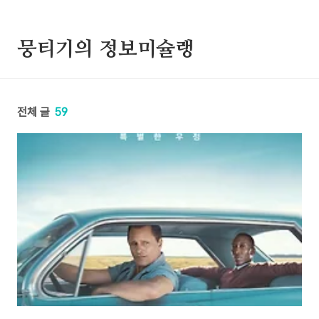
본문 바로가기
뭉티기의 정보미슐랭
전체 글
59