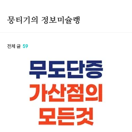
본문 바로가기
뭉티기의 정보미슐랭
전체 글
59