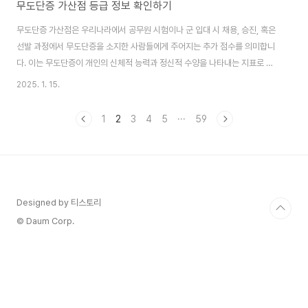
무도단증 가산점 등급 정보 확인하기
무도단증 가산점은 우리나라에서 공무원 시험이나 군 입대 시 채용, 승진, 혹은
선발 과정에서 무도단증을 소지한 사람들에게 주어지는 추가 점수를 의미합니
다. 이는 무도단증이 개인의 신체적 능력과 정신적 수양을 나타내는 지표로 여
겨지기 때문입니다. 아래에서는 무도단증 가산점의 정의, 혜택, 조건, 그리고 이
2025. 1. 15.
를 활용하는 방법을 자세히 설명하겠습니다. ※ 글 읽기전 ‼️ 무도단증이 이미
있으신 분무도단증 고유 번호를 바로 조회하시고 메모해 두세요! 무도단증 번
1
2
3
4
5
···
59
호 조회하기 ▶ 무도단증 가산점이란?무도단증 가산점은 태권도, 합기도, 유
도, 검도 등의 무도 단증을 취득한 사람에게 제공되는 추가적인 점수입니다. 이
는 무도에 대한 노력과 성취를 공정하게 인정하고, 관련 분야에서 유리한 위치
를 제공하기 위한 제도입니..
Designed by 티스토리
© Daum Corp.